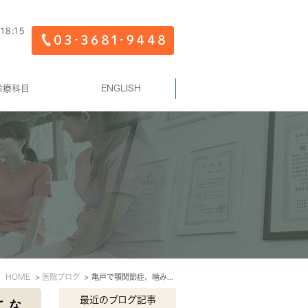
診療科目
ENGLISH
HOME
医院ブログ
亀戸で顎関節症、噛みあわせの治療もおこないます。
最近のブログ記事
こな